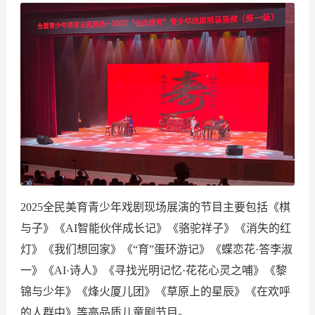
2025全民美育青少年戏剧现场展演的节目主要包括《棋
与子》《AI智能伙伴成长记》《骆驼祥子》《消失的红
灯》《我们想回家》《“育”蛋环游记》《蝶恋花·答李淑
一》《AI·诗人》《寻找光明记忆·花花心灵之哺》《黎
锦与少年》《烽火厦儿团》《草原上的星辰》《在欢呼
的人群中》等高品质儿童剧节目。