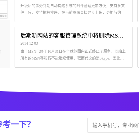
我司自主开发的轻量级PHP博客系统升级说明
升级后的事务到期自动提醒系统的附件管理更加方便，支持多文
2014-06-26
件上传，支持拖拽排序，在当前页面直接异步上传，更加节约事
博客的访问量虽然不是特别高，但是还是少部分的客户在时刻关注我
务操作者的时间，且除管理员外，其他的普通成员无法删除附
们的动态。由于博客中也会发布一些网站设计中需要用到的资源和一
件，资料更加安全！
些技术性的文章，因此有少部分的访问者提出建议：新增热点博文和
后期新网站的客服管理系统中将删除MSN客服类别
博文搜索功能。
2014-12-03
、
由于MSN已经于10月31日在全球范围内正式终止了服务，网站上
助
所有的MSN客服将不能继续使用，取而代之的是Skype。因此，
我公司后期为客户开发新网站的客服管理系统中将删除MSN。
参考一下？