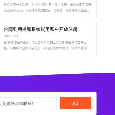
告诉大家一个消息，2016年7月29日，就是今天，微软公司免费升
级正版Windows 10操作系统的最后一次机会，将会在今天结束。
还没有升级的小伙伴们，赶快抓紧机会，下载升级体验一下。
定制开发深圳微信小程序需要什么费用
网
合同到期提醒系统试用账户开放注册
2022-12-06
2019-
2014-07-14
关于深圳微信小程序定制开发的报价问题，是很多有开发需求的公司
网站
由深圳网站建设公司创络自主开发的合同到期提醒系统自今日
都非常注重的问题之一，这关系到公司的资金投入情况与开发风险的
联系
起，试用账户全面开放注册，欢迎在线体验测试，详情请咨询：
高低，是深圳微信小程序开发项目的现实的基础问题
公明
0755-23698839
确定