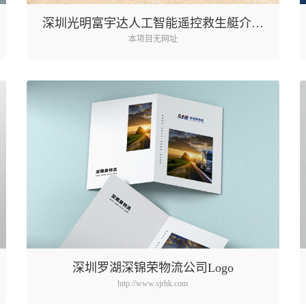
深圳光明富宇达人工智能遥控救生艇介绍
本项目无网址
视频
深圳罗湖深锦荣物流公司Logo
http://www.sjrhk.com