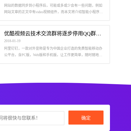
网站的数据同步到小程序后，可能或多或少会有一些问题，例如
网站文章的正文中有video视频组件，而本文将介绍智能小程序的
rich-text中又不支持video视频组件的解决方案。
视频演示网站后台富文本编辑器的详细使用方法
优酷视频云技术交流群将逐步停用QQ群转战阿里钉钉
2024-09-05
2024-
2018-01-19
尊敬的客户您好，感谢您选择创络科技，作为您的网络服务供应商，
尊敬
阿里钉钉，一款对外宣称是专为中国企业打造的免费智能移动办
我们将竭诚为您服务，本视频将为您演示网站后台富文本编辑器的详
我们
公平台，含PC版，Web版和手机版，让工作更简单，随时随地移
细使用方法。
目，
动办公，目前看起来已经进入白热化推广阶段，今日，笔者所在
优酷视频云技术交流群宣...
确定