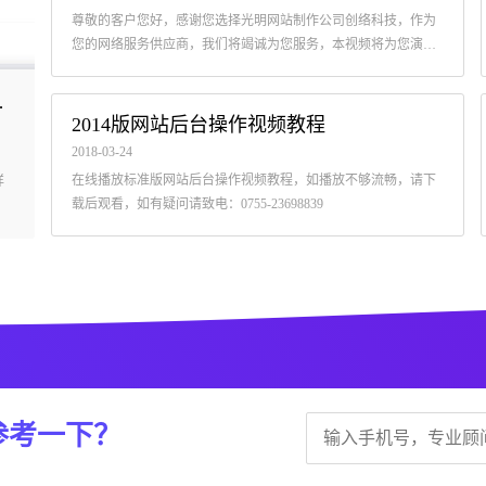
尊敬的客户您好，感谢您选择光明网站制作公司创络科技，作为
您的网络服务供应商，我们将竭诚为您服务，本视频将为您演示
后台的登录与退出，以及帐户密码的修改方法！
等多页型栏目
网站后台上传视频实现自动截取封面
2014版网站后台操作视频教程
2025-04-18
2018-03-24
，
石岩网站制作公司创络，根据最近客户的建议，将现有的网站后台编
在线播放标准版网站后台操作视频教程，如播放不够流畅，请下
栏
辑器升级，已实现视频上传后自动截取封面的功能。
载后观看，如有疑问请致电：0755-23698839
参考一下？