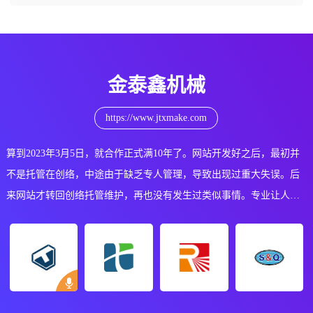
金泰鑫机械
https://www.jtxmake.com
算到2023年3月5日，就合作正式满10年了。网站开发好之后，最初并
不是托管在创络，中途由于缺乏专人管理，导致出现过重大失误。后
来网站才转回创络托管维护，再也没有发生过类似事情。专业让人放
心，让工作变得轻松、愉快。