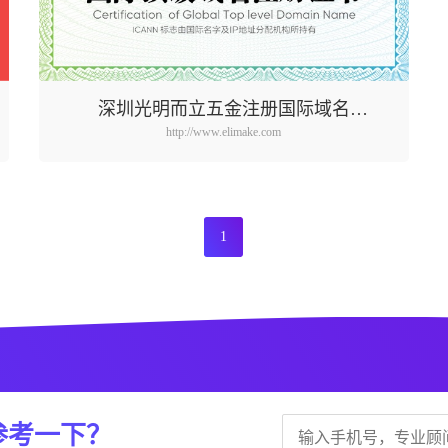
深圳光明而立五金注册国际域名
http://www.elimake.com
elimake.com
1
参考一下？