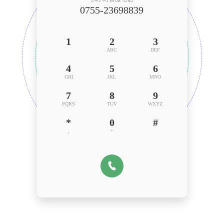
0755-23698839
1
2
3
ABC
DEF
4
5
6
GHI
JKL
MNO
7
8
9
PQRS
TUV
WXYZ
*
0
#
,
+