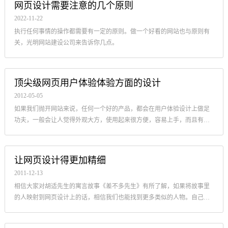
网页设计需要注意的几个原则
2022-11-22
执行任何事情的操作都需要有一定的原则。做一个好看的网站也与原则有
关，光明网站建设公司来告诉你几点。
顶尖级网页用户体验体验方面的设计
2012-05-05
如果我们抛开网站来说，任何一个好的产品，都会在用户体验设计上做足
功夫，一般会让人觉得外观大方，使用起来很方便，容易上手，而且有可
能的话还会让用户上瘾。
让网页设计得更加精细
2011-12-13
相信大家对胡适先生的寓言故事《差不多先生》有所了解，如果将故事里
的人映射到网页设计上的话，相信我们也能找到更多类似的人物。自己试
着问问看，我们是不是也常常抱着“差不多”的心态对待手中的网站呢?为...