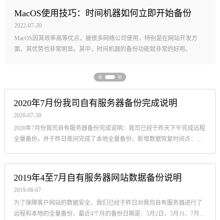
何立即开始备份
CuteFTP Mac版如何备份站点管
2022-01-06
用，特别是在网站开发方
CuteFTP是一款非常简单好用的FTP软件，但CuteFT
功能就非常的好用。
且不提供技术支持，本文将介绍我们是如何备份导
数据的。
2020年7月份我司自有服务器备份完成说明
2020-07-30
2020年7月份我司自有服务器备份完成说明：我司已经于昨天下午完成远程
全量备份，并于昨日夜间完成了本地全量备份，新增数据恢复时间点：
2020年7月29日下午18点。
2019年4至7月自有服务器网站数据备份说明
2019-08-07
为了保障客户网站的数据安全，我们已经于昨日对我司自有服务器进行了
远程和本地的全量备份，最近4个月的备份日期是：5月2日、5月31、7月2