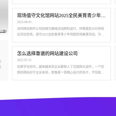
手段。如今竞争激烈的市场环境中
现场值守文化馆网站2025全民美育青少年戏剧现场展演活动
2025-08-01
深圳网站制作公司创络为确保活动顺利进行，同事提前30分钟到
达活动现场，值守2025全民美育青少年戏剧现场展演活动，为文
化馆的活动签到提供现场技术支持，确保参加活动的数百位群众
能及时、顺利的检票入场。
彩搭配小技巧让你的网站脱颖而出
怎么选择靠谱的网站建设公司
2025-11-18
2025-07-31
的
网站建设中色彩是网站设计中非常重要的一个组成部分，不同类型的
在数字化时代，越来越多的企业都卷入了互联网大战中，一个优
美
网站就要使用不同的色彩和视觉元素，正确的配色不仅能提升视觉美
质的网站对于企业来说，就像是一张精心设计的名片，不仅能展
感，
示企业的形象，还能拓展业务渠道。