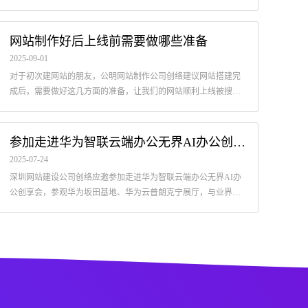
国产芯片的国产操作系统，如鸿蒙、麒麟、统信、中科放德、中
科红旗、OpenEule...
网站制作好后上线前需要做哪些准备
2025-09-01
对于初次建网站的朋友，公明网站制作公司创络建议网站搭建完
成后，需要做好这几方面的准备，让我们的网站顺利上线被搜索
引擎收录，确保网站能够正常运营并达到预期效果。
关于公司装修期间使用临时办公场地及51劳动节放假的通知
彩
参加走进华为智联云端办公无界AI办公创享会
2026-04-30
2025-
2025-07-24
由于深圳做网站的公司创络科技的办公室使用时间已经超过10年，各
网站
深圳网站建设公司创络应邀参加走进华为智联云端办公无界AI办
种设备均已发生不同程度的老化，我司定于近期对办公室进行装修，
网站
公创享会，参观华为坂田基地、华为云普朗克宁展厅，与业界同
预计51劳动节之后一周完成。装修期间我们将搬迁至同层706临时办公
感，
仁一起探索未来更多可能。
场地，望广大新老客户知悉。