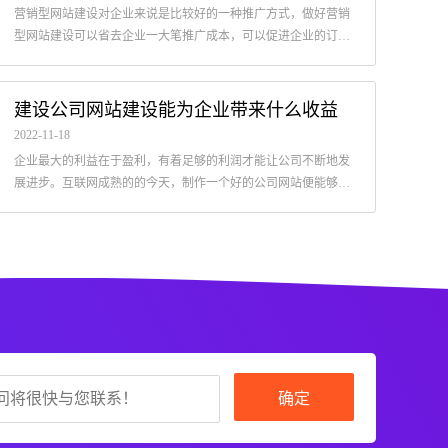
营销型网站建设对企业来说是比较好的一种推广方式，做好营销
型网站建设可以省去企业一大笔推广成本，可以促进企业的订单
和业绩。那么如何才能做好营销型网站建设呢
企业网站建设的类型介绍
建设公司网站建设能为企业带来什么收益
2023-02-15
2022-
2022-11-18
随着深圳网站建设的多元化，企业和客户不再满足于建设网站，而是
现在
企业最大的利益在于盈利，有着足够的利润才能让公司不断地发
将网络营销服务与网站建设相结合，让企业网站真正发挥其作用，真
除了
展进步。互联网成熟的的今天，制作一个好的公司网站便能够为
正能为客户带来实际效果，下面为你介绍企业网站建设的类型.
打开
企业带来一定的收益，并能更好的发展。
确定