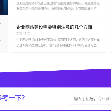
企业搭建网站不仅是让自己的产品信息更好的展示，更重要的是
要吸引用户然后进行转化，最终能达到成交，然而网站要进行转
化那就必须要有针对性的营销策略。
的原因分析
为什么企业做了网站建设效果不好呢
企业网站建设需要特别注意的几个方面
2022-12-05
2022-11-25
。
创络科技专业为中小企业提供中高端网站建设服务，许多客户也向我
企业网站建设的时候要特别的注意到四个方面，这四个方面构成
站
们咨询了他们的网站存在的问题。
了企业网站建设的基础。也许我们不会把个别的部分看作是主要
的部分，但要使整个网站更加完整，下面这四个方面对建立企业
网站至关重要。
参考一下？